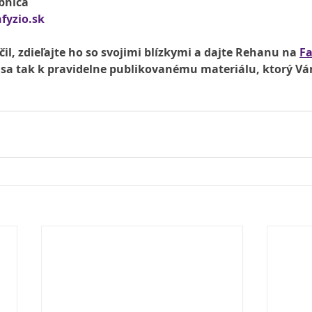
bnica
fyzio.sk
il, zdieľajte ho so svojimi blízkymi a dajte Rehanu na 
F
e sa tak k pravidelne publikovanému materiálu, ktorý V