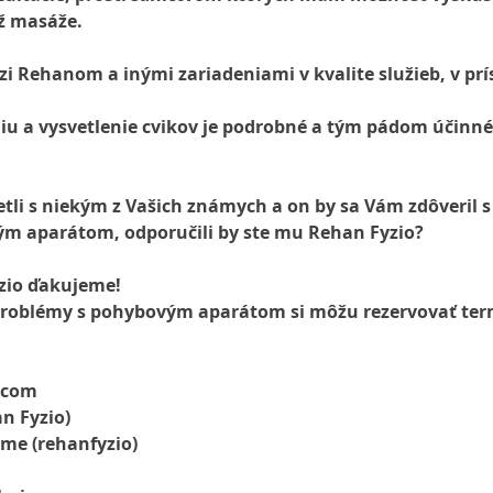
ež masáže.
i Rehanom a inými zariadeniami v kvalite služieb, v prí
niu a vysvetlenie cvikov je podrobné a tým pádom účinné
retli s niekým z Vašich známych a on by sa Vám zdôveril s
m aparátom, odporučili by ste mu Rehan Fyzio?
yzio ďakujeme!
ú problémy s pohybovým aparátom si môžu rezervovať ter
.com
n Fyzio)
ame (rehanfyzio)