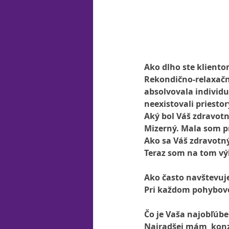
Ako dlho ste kliento
Rekondično-relaxačn
absolvovala individu
neexistovali priesto
Aký bol Váš zdravotn
Mizerný. Mala som pr
Ako sa Váš zdravotný
Teraz som na tom výb
Ako často navštevuj
Pri každom pohybov
Čo je Vaša najobľúbe
Najradšej mám  konz