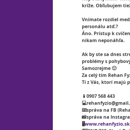
kríže. Obľubujem ti
Vnímate rozdiel medz
personálu atď.?
Áno. Prístup k cviče
nikam neponáhľa.
Ak by ste sa dnes st
problémy s pohybový
Samozrejme 🙂
Za celý tím Rehan F
Tí z Vás, ktorí maj
📱0907 568 443
💻rehanfyzio@gmail
⌨️správa na FB (Reha
📸správa na Instagr
🖥
www.rehanfyzio.sk