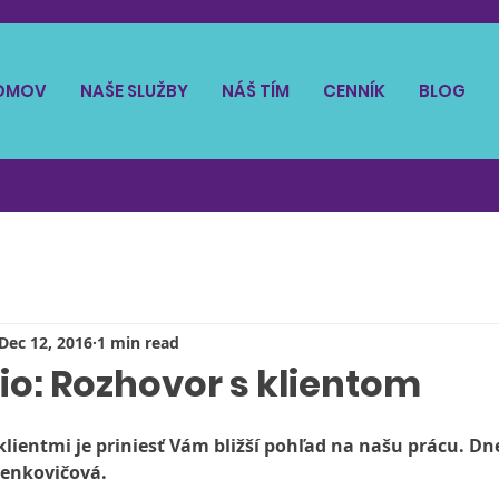
OMOV
NAŠE SLUŽBY
NÁŠ TÍM
CENNÍK
BLOG
Dec 12, 2016
1 min read
io: Rozhovor s klientom
lientmi je priniesť Vám bližší pohľad na našu prácu. D
Benkovičová.