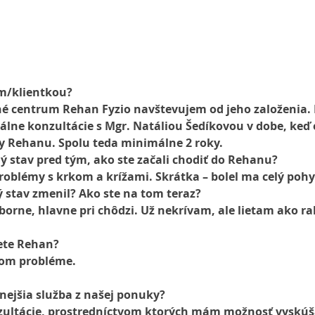
m/klientkou? 
é centrum Rehan Fyzio navštevujem od jeho založenia.
álne konzultácie s Mgr. Natáliou Šedíkovou v dobe, keď 
ry Rehanu. Spolu teda minimálne 2 roky.
ý stav pred tým, ako ste začali chodiť do Rehanu?
oblémy s krkom a krížami. Skrátka – bolel ma celý pohy
 stav zmenil? Ako ste na tom teraz?
orne, hlavne pri chôdzi. Už nekrívam, ale lietam ako ra
ete Rehan?
om probléme.
nejšia služba z našej ponuky?
ultácie, prostredníctvom ktorých mám možnosť vyskúšať