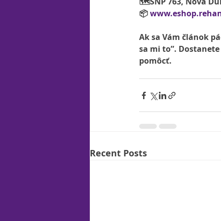
🗺SNP 763, Nová Du
📦 
www.eshop.rehan
Ak sa Vám článok páč
sa mi to”. Dostanet
pomôcť.
Recent Posts