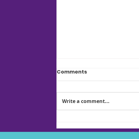
Comments
Write a comment...
Ako môže spánok
ovplyvniť regeneráciu
krčnej chrbtice? Príbeh