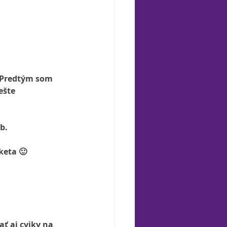
 Predtým som 
ešte 
b.
keta 🙂
 aj cviky na 