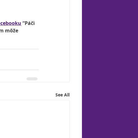
acebooku
 “Páči 
ám môže 
See All