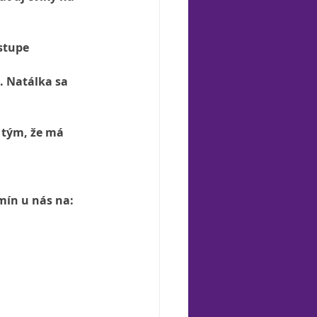
stupe 
. Natálka sa 
 tým, že má 
mín u nás na: