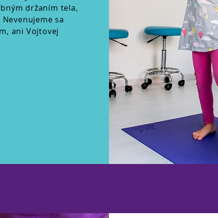
bným držaním tela,
. Nevenujeme sa
, ani Vojtovej