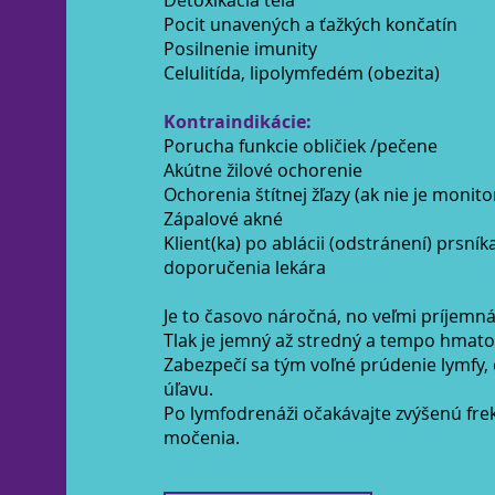
Detoxikácia tela
Pocit unavených a ťažkých končatín
Posilnenie imunity
Celulitída, lipolymfedém (obezita)
Kontraindikácie:
Porucha funkcie obličiek /pečene
Akútne žilové ochorenie
Ochorenia štítnej žľazy (ak nie je monit
Zápalové akné
Klient(ka) po ablácii (odstránení) prsník
doporučenia lekára
Je to časovo náročná, no veľmi príjemn
Tlak je jemný až stredný a tempo hmato
Zabezpečí sa tým voľné prúdenie lymfy, c
úľavu.
Po lymfodrenáži očakávajte zvýšenú fr
močenia.