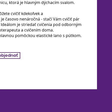
́nicu, ktorá je hlavným dýchacím svalom.
̌ete cvičiť kdekoľvek a
 je časovo nenáročná - stačí Vám cvičiť pár
Ideálom je striedať cvičenia pod odborným
terapeuta a cvičením doma.
je hlavnou pomôckou elastické lano s pútkom.
objednať