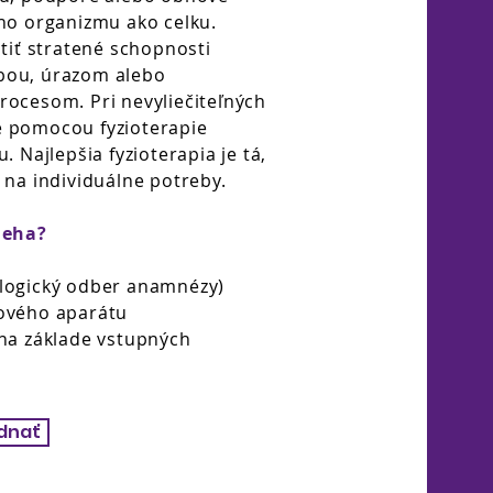
ho organizmu ako celku.
átiť stratené schopnosti
bou, úrazom alebo
ocesom. Pri nevyliečiteľných
 pomocou fyzioterapie
. Najlepšia fyzioterapia je tá,
 na individuálne potreby.
ieha?
logický odber anamnézy)
ového aparátu
na základe vstupných
dnať