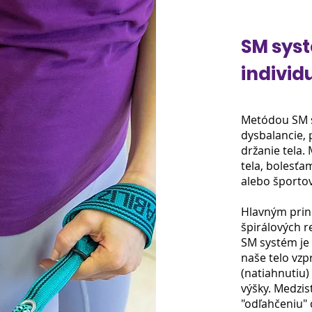
SM syst
individ
Metódou SM s
dysbalancie, p
držanie tela.
tela, bolesťa
alebo športo
Hlavným princ
špirálových re
SM systém je 
naše telo vzp
(natiahnutiu) 
výšky. Medzi
"odľahčeniu" 