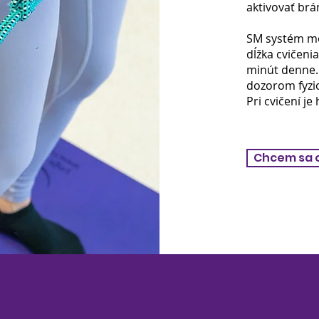
aktivovať bra
SM systém môz
dĺžka cvičenia
minút denne. 
dozorom fyzio
Pri cvičení 
Chcem sa 