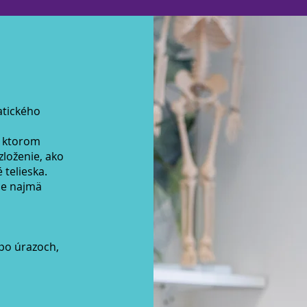
atického
v ktorom
zloženie, ako
 telieska.
le najmä
po úrazoch,