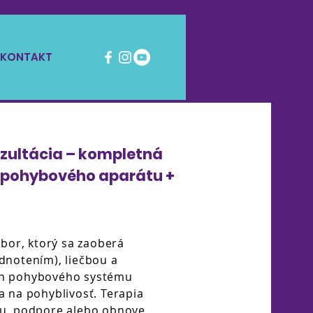
KONTAKT
zultácia – kompletná
 pohybového aparátu +
dbor, ktorý sa zaoberá
dnotením), liečbou a
ch pohybového systému
a na pohyblivosť. Terapia
iu, podpore alebo obnove