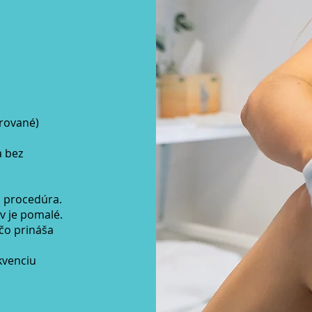
orované)
a bez
á procedúra.
v je pomalé.
̌o prináša
ekvenciu