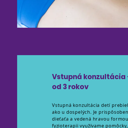
Vstupná konzultácia 
od 3 rokov
Vstupná konzultácia detí prebi
ako u dospelých. Je prispôsoben
dieťaťa a vedená hravou formou
fyzioterapii využívame pomôcky,