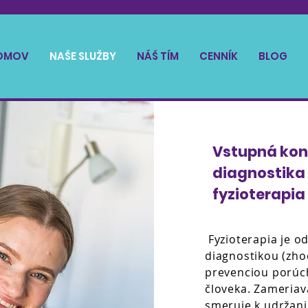
OMOV
NAŠE SLUŽBY
NÁŠ TÍM
CENNÍK
BLOG
Vstupná kon
diagnostika
fyzioterapia
Fyzioterapia je o
diagnostikou (zho
prevenciou porú
človeka. Zameriav
smeruje k udržan