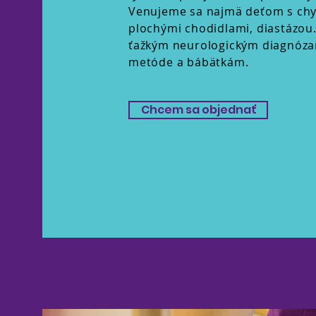
Venujeme sa najmä deťom s chy
plochými chodidlami, diastázou
ťažkým neurologickým diagnózam
metóde a bábätkám.
Chcem sa objednať