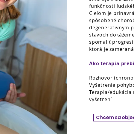
funkčnosti ľudské
Cieľom je prinavr
spôsobené choro
degeneratívnym pr
stavoch dokážeme
spomaliť progresiu
ktorá je zameraná
Ako terapia preb
Rozhovor
(chrono
Vyšetrenie pohyb
Terapia/edukácia 
vyšetrení
Chcem sa obje