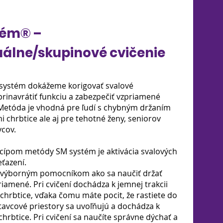
ém® –
uálne/skupinové cvičenie
ystém dokážeme korigovať svalové
rinavrátiť funkciu a zabezpečiť vzpriamené
 Metóda je vhodná pre ľudí s chybným držaním
mi chrbtice ale aj pre tehotné ženy, seniorov
vcov.
ípom metódy SM systém je aktivácia svalových
ťazení.
výborným pomocníkom ako sa naučiť držať
riamené. Pri cvičení dochádza k jemnej trakcii
chrbtice, vďaka čomu máte pocit, že rastiete do
stavcové priestory sa uvoľňujú a dochádza k
chrbtice. Pri cvičení sa naučíte správne dýchať a