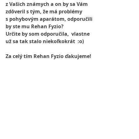
z Vašich známych a on by sa Vám 
zdôveril s tým, že má problémy 
s pohybovým aparátom, odporučili 
by ste mu Rehan Fyzio?
Určite by som odporučila,  vlastne 
už sa tak stalo niekoľkokrát  :o)
Za celý tím Rehan Fyzio ďakujeme!
Tí z Vás, ktorí majú tiež problémy 
s pohybovým aparátom si môžu 
rezervovať svoj termín tu:
0907 568 443
rehanfyzio@gmail.com
Ak sa Vám článok páčil, zdieľajte 
ho so svojimi blízkymi a dajte 
Rehanu na 
Facebooku
 “Páči sa mi 
to” a na 
Instagrame
„Follow“. 