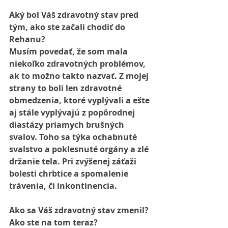
Aký bol Váš zdravotný stav pred 
tým, ako ste začali chodiť do 
Rehanu?
Musím povedať, že som mala 
niekoľko zdravotných problémov, 
ak to možno takto nazvať. Z mojej 
strany to boli len zdravotné 
obmedzenia, ktoré vyplývali a ešte 
aj stále vyplývajú z popôrodnej 
diastázy priamych brušných 
svalov. Toho sa týka ochabnuté 
svalstvo a poklesnuté orgány a zlé 
držanie tela. Pri zvýšenej záťaži 
bolesti chrbtice a spomalenie 
trávenia, či inkontinencia.
Ako sa Váš zdravotný stav zmenil? 
Ako ste na tom teraz?