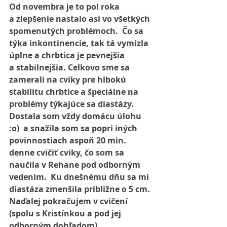
Od novembra je to pol roka 
a zlepšenie nastalo asi vo všetkých 
spomenutých problémoch.  Čo sa 
týka inkontinencie, tak tá vymizla 
úplne a chrbtica je pevnejšia 
a stabilnejšia. Celkovo sme sa 
zamerali na cviky pre hlbokú 
stabilitu chrbtice a špeciálne na 
problémy týkajúce sa diastázy.  
Dostala som vždy domácu úlohu 
:o)  a snažila som sa popri iných 
povinnostiach aspoň 20 min. 
denne cvičiť cviky, čo som sa 
naučila v Rehane pod odborným 
vedením.  Ku dnešnému dňu sa mi 
diastáza zmenšila približne o 5 cm. 
Naďalej pokračujem v cvičení  
(spolu s Kristínkou a pod jej 
odborným dohľadom).