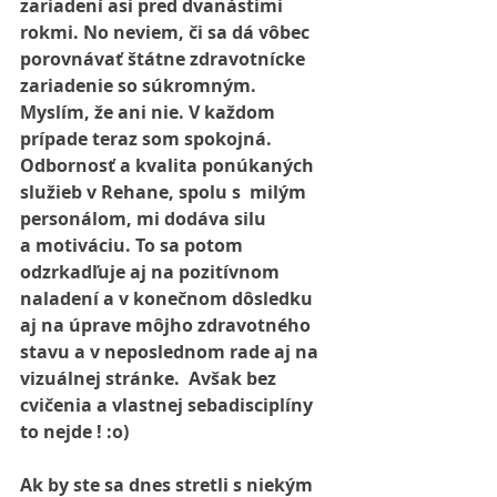
zariadení asi pred dvanástimi 
rokmi. No neviem, či sa dá vôbec 
porovnávať štátne zdravotnícke 
zariadenie so súkromným.  
Myslím, že ani nie. V každom 
prípade teraz som spokojná. 
Odbornosť a kvalita ponúkaných 
služieb v Rehane, spolu s  milým  
personálom, mi dodáva silu 
a motiváciu. To sa potom 
odzrkadľuje aj na pozitívnom 
naladení a v konečnom dôsledku 
aj na úprave môjho zdravotného 
stavu a v neposlednom rade aj na 
vizuálnej stránke.  Avšak bez 
cvičenia a vlastnej sebadisciplíny 
to nejde ! :o)
Ak by ste sa dnes stretli s niekým 