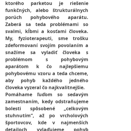
ktorého parketou je riešenie 
funkčných, alebo štrukturálnych 
porúch pohybového aparátu. 
Zaberá sa teda problémami so 
svalmi, kĺbmi a kosťami človeka. 
My, fyzioterapeuti, sme trošku 
zdeformovaní svojím povolaním a 
snažíme sa vyladiť človeka s 
problémom s pohybovým 
aparátom k čo najlepšiemu 
pohybovému vzoru a teda chceme, 
aby pohyb každého jedného 
človeka vyzeral čo najkvalitnejšie.
Pomáhame ľuďom so sedavým 
zamestnaním, kedy odstraňujeme 
bolesti spôsobené „celkovým 
stuhnutím“, až po vrcholových 
športovcov, kde v najmenších 
detailoch vylaďujeme pohyb 