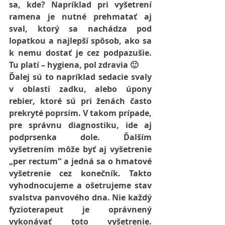
sa, kde? Napríklad pri vyšetrení 
ramena je nutné prehmatať aj 
sval, ktorý sa nachádza pod 
lopatkou a najlepší spôsob, ako sa 
k nemu dostať je cez podpazušie. 
Tu platí – hygiena, pol zdravia 🙂
Ďalej sú to napríklad sedacie svaly 
v oblasti zadku, alebo úpony 
rebier, ktoré sú pri ženách často 
prekryté poprsím. V takom prípade, 
pre správnu diagnostiku, ide aj 
podprsenka dole. Ďalším 
vyšetrením môže byť aj vyšetrenie 
„per rectum“ a jedná sa o hmatové 
vyšetrenie cez konečník. Takto 
vyhodnocujeme a ošetrujeme stav 
svalstva panvového dna. Nie každý 
fyzioterapeut je oprávnený 
vykonávať toto vyšetrenie. 