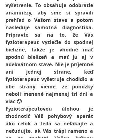
vyšetrenie. To obsahuje odobratie 
anamnézy, aby sme si spravili 
prehľad o Vašom stave a potom 
nasleduje samotná diagnostika. 
Pripravte sa na to, že Vás 
fyzioterapeut vyzlečie do spodnej 
bielizne, takže je vhodné mať 
spodnú bielizeň a mať ju aj v 
adekvátnom stave. Nie je príjemné 
ani jednej strane, keď 
fyzioterapeut vyšetruje chodidlo a 
obe strany vieme, že ponožky 
neboli menené najmenej tri dni a 
viac 🙂
Fyzioterapeutovou úlohou je 
zhodnotiť Váš pohybový aparát 
ako celok a teda sa neľakajte a 
nečudujte, ak Vás trápi rameno a 