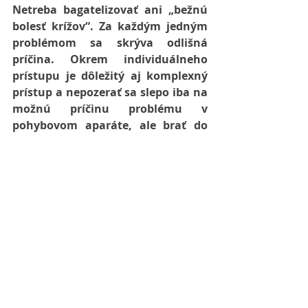
Netreba bagatelizovať ani „bežnú 
bolesť krížov“. Za každým jedným 
problémom sa skrýva odlišná 
príčina. Okrem individuálneho 
prístupu je dôležitý aj komplexný 
prístup a nepozerať sa slepo iba na 
možnú príčinu problému v 
pohybovom aparáte, ale brať do 
úvahy aj ostatné odvetvia 
zdravotníctva.
„Aký je rozdiel medzi 
fyzioterapeutom a 
masérom?“
Verím, že po prečítaní vyššie 
uvedených odpovedí na otázky už 
je jasné, čo má fyzioterapeut za 