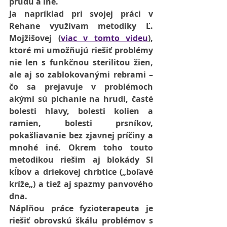
prúdu a iné.
Ja napríklad pri svojej práci v 
Rehane využívam metodiky Ľ. 
Mojžišovej (
viac v tomto videu
), 
ktoré mi umožňujú riešiť problémy 
nie len s funkčnou sterilitou žien, 
ale aj so zablokovanými rebrami – 
čo sa prejavuje v problémoch 
akými sú 
pichanie na hrudi, časté 
bolesti hlavy, bolesti kolien a 
ramien, bolesti prsníkov, 
pokašliavanie bez zjavnej príčiny
 a 
mnohé iné. Okrem toho touto 
metodikou riešim aj blokády SI 
kĺbov a driekovej chrbtice („
boľavé 
kríže
„) a tiež aj spazmy panvového 
dna.
Náplňou práce fyzioterapeuta je 
riešiť obrovskú škálu problémov s 