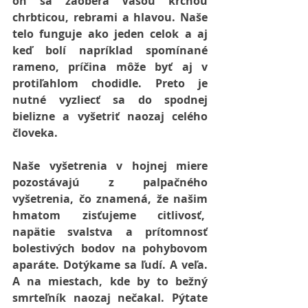
on sa zaoberá Vašou krčnou 
chrbticou, rebrami a hlavou. Naše 
telo funguje ako jeden celok a aj 
keď bolí napríklad spomínané 
rameno, príčina môže byť aj v 
protiľahlom chodidle. Preto je 
nutné vyzliecť sa do spodnej 
bielizne a vyšetriť naozaj celého 
človeka.
Naše vyšetrenia v hojnej miere 
pozostávajú z palpačného 
vyšetrenia, čo znamená, že našim 
hmatom zisťujeme citlivosť,  
napätie svalstva a prítomnosť 
bolestivých bodov na pohybovom 
aparáte. Dotýkame sa ľudí. A veľa. 
A na miestach, kde by to bežný 
smrteľník naozaj nečakal. Pýtate 