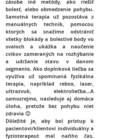
zásobe iné metódy, ako riešiť 
bolesť, alebo obmedzenie pohybu. 
Samotná terapia už pozostáva z 
manuálnych techník, pomocou 
ktorých sa snažíme odstrániť 
všetky blokády a bolestivé body vo 
svaloch a ukážka a naučenie 
cvikov zameraných na rozhýbanie 
a udržanie stavu v danom 
segmente. Ako doplnková liečba sa 
využíva už spomínaná fyzikálna 
terapia, napríklad rebox, laser, 
ultrazvuk, elektroliečba…A 
samozrejme, nasleduje aj domáca 
úloha, pretože bez pohybu niet 
zdravia 🙂
Dôležité je, aby bol prístup k 
pacientovi/klientovi individuálny a 
fyzioterapeut mal naňho čas. 