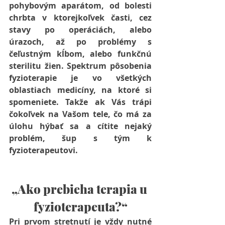
pohybovým aparátom, od 
bolesti 
chrbta
 v ktorejkoľvek časti, cez 
stavy po operáciách
, alebo 
úrazoch, až po 
problémy s 
čeľustným kĺbom, alebo funkčnú 
sterilitu žien
. Spektrum pôsobenia 
fyzioterapie je vo všetkých 
oblastiach medicíny, na ktoré si 
spomeniete. Takže ak Vás trápi 
čokoľvek na Vašom tele, čo má za 
úlohu hýbať sa a cítite nejaký 
problém, šup s tým k 
fyzioterapeutovi.
„Ako prebieha terapia u 
fyzioterapeuta?“
Pri prvom stretnutí je vždy nutné 