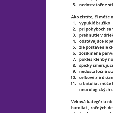
nedostatočne st
Ako zistíte, či môže 
vypuklé bruško 
pri pohyboch sa 
prehnutie v drie
odstávajúce lop
zlé postavenie č
zošikmená panv
pokles klenby n
špičky smerujúc
nedostatočná sta
celkové zlé držan
u batoliat môže 
neurologických 
Veková kategória ni
batoliat , ročných de