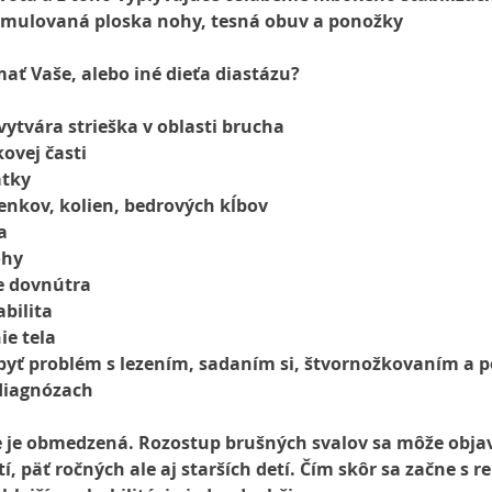
imulovaná ploska nohy, tesná obuv a ponožky
mať Vaše, alebo iné dieťa diastázu?
vytvára strieška v oblasti brucha
kovej časti
atky
lenkov, kolien, bedrových kĺbov
a
ohy
e dovnútra
bilita
ie tela
byť problém s lezením, sadaním si, štvornožkovaním a po
diagnózach
e je obmedzená. Rozostup brušných svalov sa môže obja
tí, päť ročných ale aj starších detí. Čím skôr sa začne s re