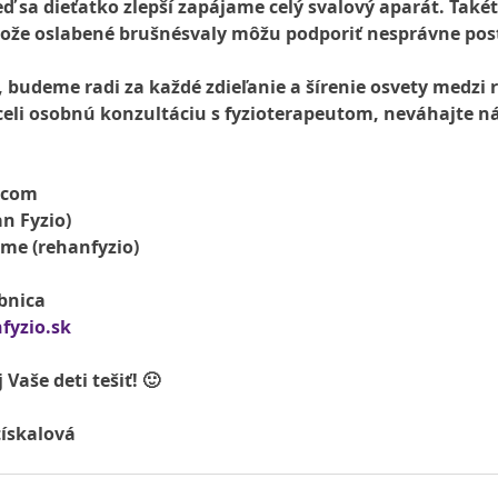
eď sa dieťatko zlepší zapájame celý svalový aparát. Takéto
etože oslabené brušnésvaly môžu podporiť nesprávne pos
, budeme radi za každé zdieľanie a šírenie osvety medzi r
hceli osobnú konzultáciu s fyzioterapeutom, neváhajte n
.com
n Fyzio)
ame (rehanfyzio)
bnica
fyzio.sk
Vaše deti tešiť! 🙂
tískalová