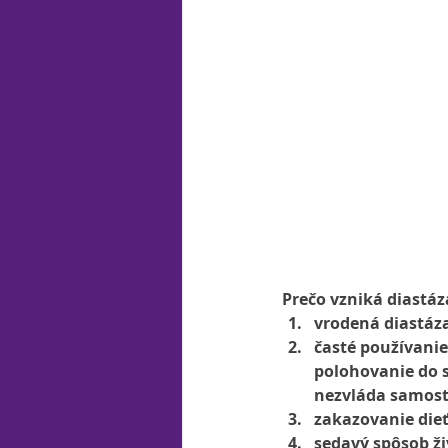
Prečo vzniká diastáza
vrodená diastáz
časté používani
polohovanie do s
nezvláda samos
zakazovanie dieť
sedavý spôsob ži