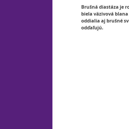
Brušná diastáza je 
biela väzivová blana 
oddialia aj brušné sv
odďaľujú.