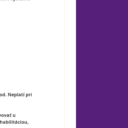
d. Neplatí pri 
vovať u 
habilitáciou, 