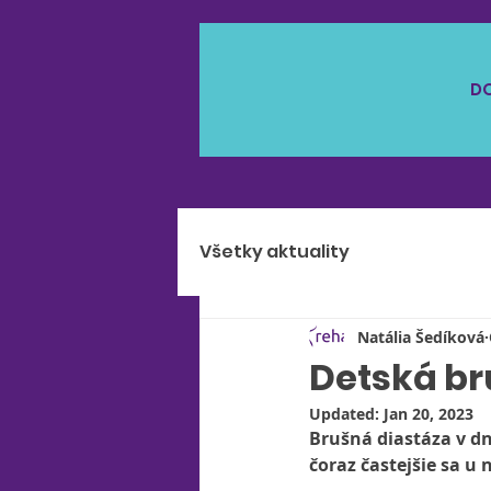
D
Všetky aktuality
Natália Šedíková
Detská br
Updated:
Jan 20, 2023
Brušná diastáza v dn
čoraz častejšie sa u 