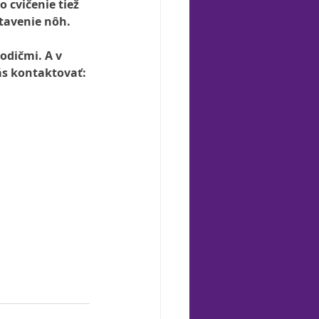
 cvičenie tiež 
tavenie nôh.
odičmi. A v 
ás kontaktovať: