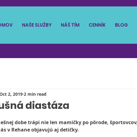
OMOV
NAŠE SLUŽBY
NÁŠ TÍM
CENNÍK
BLOG
Oct 2, 2019
2 min read
ušná diastáza
ešnej dobe trápi nie len mamičky po pôrode, športovcov
nás v Rehane objavujú aj detičky.