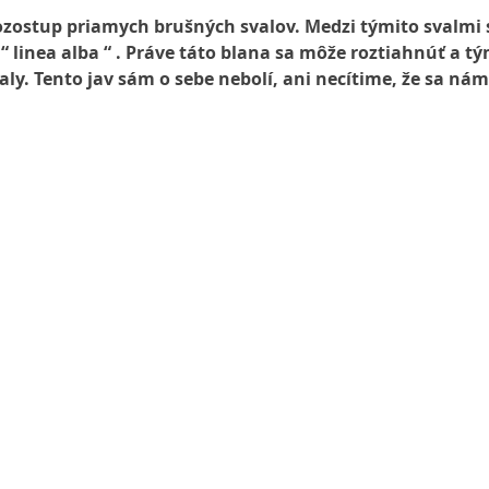
rozostup priamych brušných svalov. Medzi týmito svalmi
“ linea alba “ . Práve táto blana sa môže roztiahnúť a tý
aly. Tento jav sám o sebe nebolí, ani necítime, že sa nám