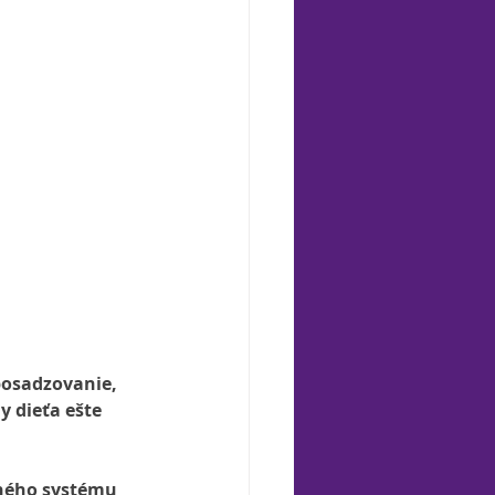
posadzovanie, 
y dieťa ešte 
čného systému