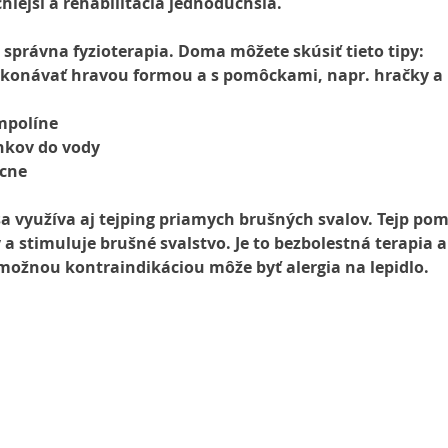
hlejší a rehabilitácia jednoduchšia.
 správna fyzioterapia. Doma môžete skúsiť tieto tipy:
vykonávať hravou formou a s pomôckami, napr. hračky a 
mpolíne
nkov do vody
ecne
sa využíva aj tejping priamych brušných svalov. Tejp po
 a stimuluje brušné svalstvo. Je to bezbolestná terapia a
 možnou kontraindikáciou môže byť alergia na lepidlo.