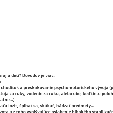
 aj u detí? Dôvodov je viac:
a
e chodítok a preskakovanie psychomotorického vývoja (
toja za ruky, vodenie za ruku, alebo obe, keď tieto poloh
tatne…)
aťu loziť, šplhať sa, skákať, hádzať predmety…
vota a z toho vyplývajúce oslabenie hlbokého stabiliza