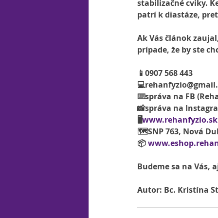
stabilizačné cviky. K
patrí k diastáze, pr
Ak Vás článok zaujal
prípade, že by ste c
📱0907 568 443
💻rehanfyzio@gmail
⌨️správa na FB (Reha
📸správa na Instagr
🖥
www.rehanfyzio.sk
🗺SNP 763, Nová Du
📦 
www.eshop.rehan
Budeme sa na Vás, aj 
Autor: Bc. Kristína S