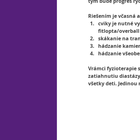
tým bude progres rýc
Riešením je včasná a
cviky je nutné 
fitlopta/overball
skákanie na tra
hádzanie kamie
hádzanie všeob
Vrámci fyzioterapie 
zatiahnutiu diastázy
všetky deti. Jedinou