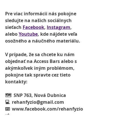
Pre viac informácii nás pokojne 
sledujte na našich sociálnych 
sieťach 
Facebook
, 
Instagram
, 
alebo 
Youtube
, kde nájdete veľa 
osožného a náučného materiálu. 
V prípade, že sa chcete ku nám 
objednať na Access Bars alebo s 
akýmkoľvek iným problémom, 
pokojne tak spravte cez tieto 
kontakty:
🗺  SNP 763, Nová Dubnica 
💻  rehanfyzio@gmail.com 
⌨️  www.facebook.com/rehanfyzio 
📸  
www.instagram.com/rehanfyzio