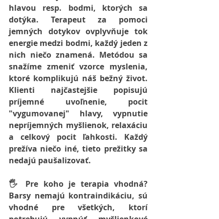
hlavou resp. bodmi, ktorých sa 
dotýka. Terapeut za pomoci 
jemných dotykov ovplyvňuje tok 
energie medzi bodmi, každý jeden z 
nich niečo znamená. Metódou sa 
snažíme zmeniť vzorce myslenia, 
ktoré komplikujú náš bežný život.  
Klienti najčastejšie popisujú 
príjemné uvoľnenie, pocit 
"vygumovanej" hlavy, vypnutie 
nepríjemných myšlienok, relaxáciu 
a celkový pocit ľahkosti. Každý 
prežíva niečo iné, tieto prežitky sa 
nedajú paušalizovať.   
🖐 Pre koho je terapia vhodná?  
Barsy nemajú kontraindikáciu, sú 
vhodné pre všetkých, ktorí 