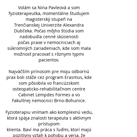
Volám sa Nina Pavleová a som
fyzioterapeutka, momentálne študujem
magisterský stupeň na
Trenčianskej Univerzite Alexandra
Dubčeka. Počas môjho štúdia som
nadobudla cenné skúsenosti
počas praxe v nemocniciach aj
súkromných zariadeniach, kde som mala
možnosť pracovať s rôznymi typmi
pacientov.
Najväčším prínosom pre moju odbornú
prax boli stáže cez program Erasmus, kde
som pôsobila vo francúzskom
osteopaticko-rehabilitačnom centre
Cabinet Lempdes Formes a vo
Fakultnej nemocnici Brno-Bohunice.
Fyzioterapiu vnímam ako komplexnú vedu,
ktorá spája znalosti terapeuta s aktívnym
prístupom
klienta. Baví ma práca s ľuďmi, ktorí majú
pozitívny vzťah k pohybu a veria, že