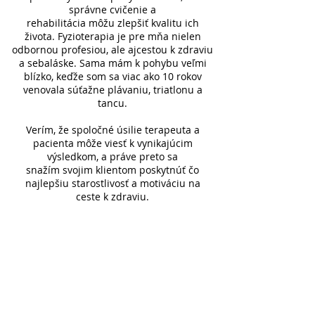
správne cvičenie a
rehabilitácia môžu zlepšiť kvalitu ich
života. Fyzioterapia je pre mňa nielen
odbornou profesiou, ale ajcestou k zdraviu
a sebaláske. Sama mám k pohybu veľmi
blízko, keďže som sa viac ako 10 rokov
venovala súťažne plávaniu, triatlonu a
tancu.
Verím, že spoločné úsilie terapeuta a
pacienta môže viesť k vynikajúcim
výsledkom, a práve preto sa
snažím svojim klientom poskytnúť čo
najlepšiu starostlivosť a motiváciu na
ceste k zdraviu.
Moja cesta za vzdelaním je na začiatku a
zatiaľ som absolvovala tieto kurzy:
Tejpovanie
Mobilizácia rebier podľa metodiky L.